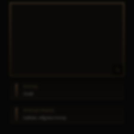
RODZAJ
Grzyb
WYSTĘPOWANIE
Jaskinie, wilgotne tereny