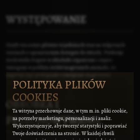
WYSTĘPOWANIE
Grzyb ten rośnie głównie w jaskiniach oraz na wilgotnych
terenach o ograniczonym dostępie do światła. Preferuje
środowiska bogate w składniki organiczne i często
występuje w pobliżu źródeł magicznych anomalii, co
sugeruje jego powiązanie z energiami magicznymi.
POLITYKA PLIKÓW
COOKIES
OBRÓBKA I
Ta witryna przechowuje dane, w tym m.in. pliki cookie,
PRZECHOWYWANIE
na potrzeby marketingu, personalizacji i analiz.
Wykorzystujemy je, aby tworzyć statystyki i poprawiać
Twoje doświadczenia na stronie. W każdej chwili