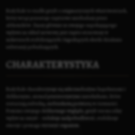
Biały Kale to rzadki grzyb o enigmatycznych właściwościach,
który wciąż pozostaje częściowo niezbadany przez
alchemików
. Znany głównie ze swojego uspokajającego
wpływu na układ nerwowy, jest często stosowany w
miksturach stabilizujących i łagodzących skutki działania
substancji pobudzających.
CHARAKTERYSTYKA
Biały Kale charakteryzuje się mlecznobiałymi kapeluszami i
delikatnymi, niemal przezroczystymi zarodnikami, które
roztaczają subtelną, niebieskawą poświatę w ciemności.
Pomimo swojego delikatnego wyglądu, grzyb ten ma silny
wpływ na umysł – redukuje nadpobudliwość, stabilizuje
emocje i pomaga wyciszyć organizm.