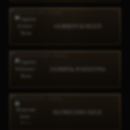
OGNISTY KORZEŃ
OGNISTA POKRZYWA
SŁONECZNE ZIELE