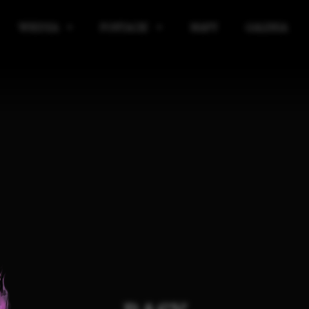
WIEDZA
POSTACIE
MAPY
GALERIA
IBLIOTEKA
KRĄG POWIERNIKÓW
ICKIE
ELIGIA
SOJUSZNICY KRĘGU POWIERNIKÓW
E
AGIA
SIR WULFRITH VAR BLACKBORNE
RGANIZACJE
ALCRED VAR PYKE-PONTFIELD
ŁASZCZYZNY
TARON VAR WYNDHAME
IĘDZYŚWIAT
EDGAR VAR LANGVER
KIE
AŻNE WYDARZENIA