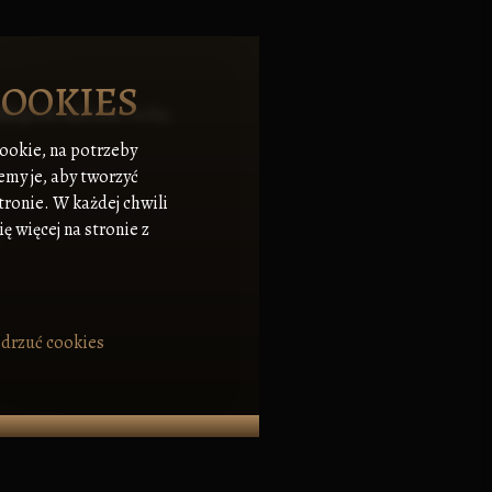
COOKIES
kryj ich unikalne cechy,
cookie, na potrzeby
emy je, aby tworzyć
tronie. W każdej chwili
ę więcej na stronie z
drzuć cookies