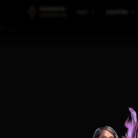
UNIWERSUM
RASY
PAŃSTWA
ANGVALION
LUDZIE
PAŃSTWA AMARANTU
B
ELFY
PAŃSTWA I KLANY ELF
R
KRASNOLUDY
PAŃSTWA VULDARSKI
M
GNOMY
SILMAAROON
O
EORDIREN
ARAULEN
P
HIMRANIE
ASPIN
M
IMPERIUM KALLADAŃS
W