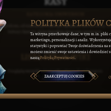
RASY
KATEGORIA UNIWERSUM
POLITYKA PLIKÓW 
 Angvalionu, od starożytnych elfów po tajemnicze smocze istoty. Od
kultury i historie, które kształtują świat tego uniwersum.
Ta witryna przechowuje dane, w tym m.in. pliki 
marketingu, personalizacji i analiz. Wykorzystuj
statystyki i poprawiać Twoje doświadczenia na s
możesz zmienić swoje ustawienia i dowiedzieć si
LISTA STRON WIKI
naszą
Polityką Prywatności
.
Przeglądaj wszystkie strony wiki należące do tej kategorii.
ZAAKCEPTUJ COOKIES
O