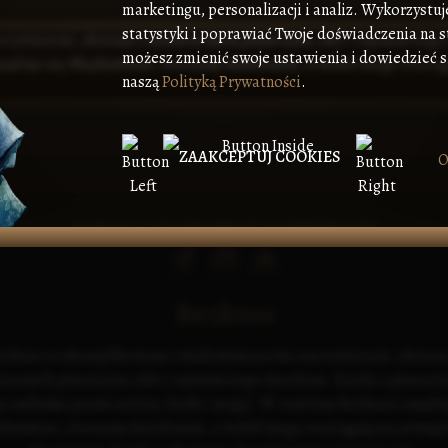
marketingu, personalizacji i analiz. Wykorzystuj
statystyki i poprawiać Twoje doświadczenia na s
możesz zmienić swoje ustawienia i dowiedzieć si
naszą
Polityką Prywatności
.
ZAAKCEPTUJ COOKIES
O
MIKOLA "HAIDAMAK" SAMBIRSKIY
Bezkres
ezkres to skomplikowana i wielowymiarowa rzeczywistość, złożona
iczonych płaszczyzn, sfer i tajemniczego Aurelonu. Każda z płaszcz
e unikalne prawa natury, fizyki i magii. W centrum Bezkresu znajduj
dzyświat, otoczony Aurelonem, a wokół niego rozciągają się zewnęt