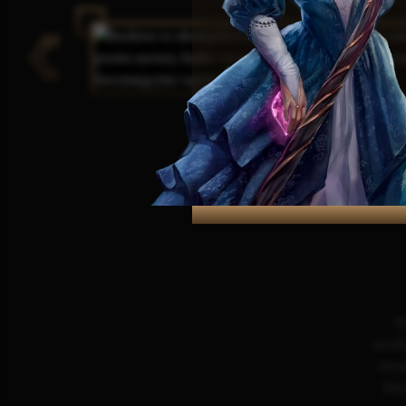
B
niezl
swoj
Mię