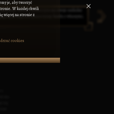
emy je, aby tworzyć
tronie. W każdej chwili
ę więcej na stronie z
drzuć cookies
 z
yzn ma
e się
rzne