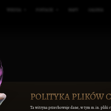
WIEDZA
POSTACIE
MAPY
GALERIA
IBLIOTEKA
KRĄG POWIERNIKÓW
ICKIE
ELIGIA
SOJUSZNICY KRĘGU POWIERNIKÓW
E
AGIA
SIR WULFRITH VAR BLACKBORNE
RGANIZACJE
ALCRED VAR PYKE-PONTFIELD
ŁASZCZYZNY
TARON VAR WYNDHAME
IĘDZYŚWIAT
EDGAR VAR LANGVER
KIE
AŻNE WYDARZENIA
POLITYKA PLIKÓW 
Ta witryna przechowuje dane, w tym m.in. pliki 