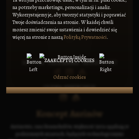
na potrzeby marketingu, personalizacji i analiz.
Wykorzystujemy je, aby tworzyć statystyki i poprawiać
Twoje doświadczenia na stronie. W każdej chwili
możesz zmienić swoje ustawienia i dowiedzieć się
więcej na stronie z naszą
Polityką Prywatności
.
ZAAKCEPTUJ COOKIES
MIKOLA "HAIDAMAK" SAMBIRSKIY
Odrzuć cookies
OLENA SHEVCHUK
Koncept Aurinów
Aurinowie, rasa krasnoludów, większość życia spędzają w
podziemnych miastach, będących technologicznymi