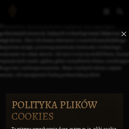
POLITYKA PLIKÓW
COOKIES
Ta witryna przechowuje dane, w tym m.in. pliki cookie,