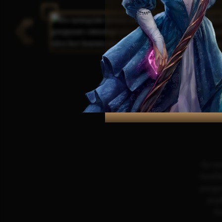
Na tę
handla
przypr
międ
br