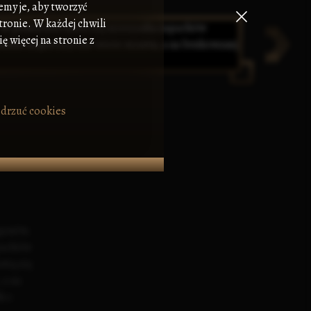
emy je, aby tworzyć
tronie. W każdej chwili
ę więcej na stronie z
drzuć cookies
ganów,
apachów
wią się
 a na
k z