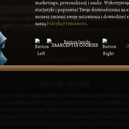
marketingu, personalizacji i analiz. Wykorzystuj
statystyki i poprawiać Twoje doświadczenia na s
możesz zmienić swoje ustawienia i dowiedzieć si
naszą
Polityką Prywatności
.
ZAAKCEPTUJ COOKIES
O
OLENA SHEVCHUK
Miejski Rynek
tniącym życiem miejskim rynku, pod baldachimem kolorowych stra
rze zachwalają swoje towary. W powietrzu unosi się mieszanka z
aw i świeżego pieczywa. Wokół przechodzą mieszkańcy, a dzieci ba
zy nogami dorosłych. W oddali widać majestatyczne wieże miasta,
ukowanej ulicy kot leniwie wygrzewa się w słońcu, obserwując zgieł