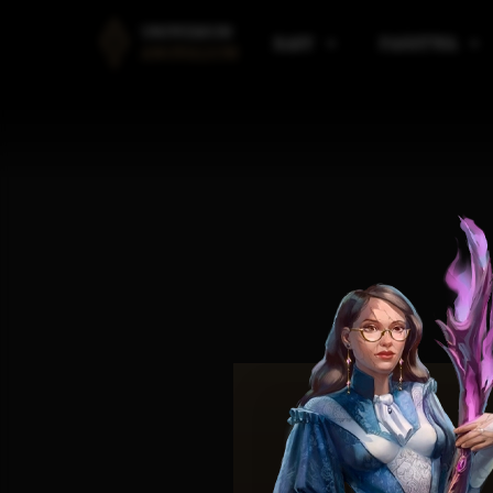
UNIWERSUM
RASY
PAŃSTWA
ANGVALION
LUDZIE
PAŃSTWA AMARANTU
B
ELFY
PAŃSTWA I KLANY ELF
R
KRASNOLUDY
PAŃSTWA VULDARSKI
M
GNOMY
SILMAAROON
O
EORDIREN
ARAULEN
P
HIMRANIE
ASPIN
M
IMPERIUM KALLADAŃS
W