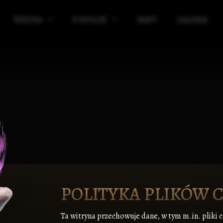
WIEDZA
POSTACIE
MAPY
GALERIA
IBLIOTEKA
KRĄG POWIERNIKÓW
ICKIE
ELIGIA
SOJUSZNICY KRĘGU POWIERNIKÓW
E
AGIA
SIR WULFRITH VAR BLACKBORNE
RGANIZACJE
ALCRED VAR PYKE-PONTFIELD
ŁASZCZYZNY
TARON VAR WYNDHAME
IĘDZYŚWIAT
EDGAR VAR LANGVER
KIE
AŻNE WYDARZENIA
POLITYKA PLIKÓW 
Ta witryna przechowuje dane, w tym m.in. pliki 