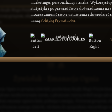
marketingu, personalizacji i analiz. Wykorzystuj
statystyki i poprawiać Twoje doświadczenia na s
możesz zmienić swoje ustawienia i dowiedzieć si
naszą
Polityką Prywatności
.
ZAAKCEPTUJ COOKIES
O
OLENA SHEVCHUK
Żywiołak - Emanacja Ognia
ja Ognia to potężny żywiołak, przywołany dzięki Magii Przywołani
 płonie nieskończonym żarem, a płomienie tańczą wokół niego jak ż
łoni emanuje ognista kula, pulsująca energią. Otoczony gorącem, zd
sobieniem samego żywiołu, zdolnym do spopielenia wszystkiego na