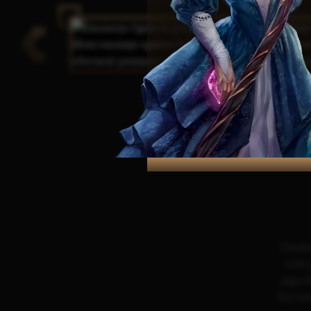
Emanac
ciało
jego d
być uo