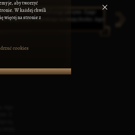
emy je, aby tworzyć
tronie. W każdej chwili
ę więcej na stronie z
drzuć cookies
a. Jego
ywe. Z
aje się
 swojej