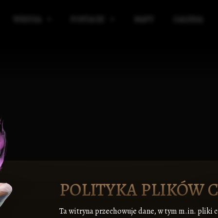
WIEDZA
POSTACIE
MAPY
GALERIA
IBLIOTEKA
KRĄG POWIERNIKÓW
ICKIE
ELIGIA
SOJUSZNICY KRĘGU POWIERNIKÓW
E
AGIA
SIR WULFRITH VAR BLACKBORNE
RGANIZACJE
ALCRED VAR PYKE-PONTFIELD
ŁASZCZYZNY
TARON VAR WYNDHAME
IĘDZYŚWIAT
EDGAR VAR LANGVER
KIE
AŻNE WYDARZENIA
POLITYKA PLIKÓW 
Ta witryna przechowuje dane, w tym m.in. pliki 