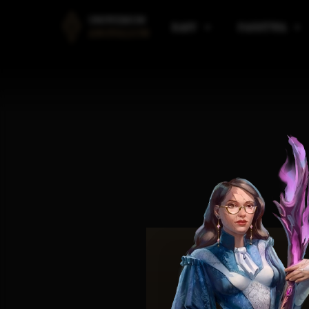
UNIWERSUM
RASY
PAŃSTWA
ANGVALION
LUDZIE
PAŃSTWA AMARANTU
B
ELFY
PAŃSTWA I KLANY ELF
R
KRASNOLUDY
PAŃSTWA VULDARSKI
M
GNOMY
SILMAAROON
O
EORDIREN
ARAULEN
P
HIMRANIE
ASPIN
M
IMPERIUM KALLADAŃS
W