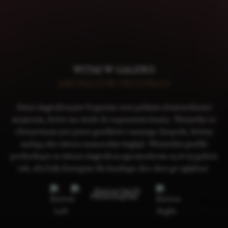
WITAJ W GALERII
ANGVALION ORIGINALS
Świat Angvalion jest bogatym oraz pełnym różnorodności
miejscem, które ma wiele do zaprezentowania. Wszystko to
obrazowane jest przez grafików z naszego Zespołu, którzy
nadają idei świata namacalny wygląd. Wszystkie grafiki
pochodzące ze świata Angvalion zgromadzone są w tej galerii
tak, aby były dostępne dla każdego, kto chce go zgłębiać.
PRZEGLĄDAJ