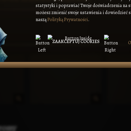
statystyki i poprawiać Twoje doświadczenia na s
możesz zmienić swoje ustawienia i dowiedzieć si
naszą
Polityką Prywatności
.
ZAAKCEPTUJ COOKIES
O
rony