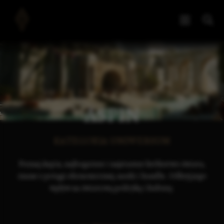
ASPIN
KATEGORIA UNIWERSUM
Poznaj Aspin, najbogatsze i najstarsze królestwo świata,
znane z potęgi ekonomicznej, nauki i handlu. Odkryj jego
wpływ na światową politykę i kulturę.