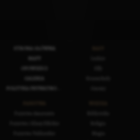
STRONA GŁÓWNA
RASY
MAPY
Ludzie
OPOWIEŚCI
Elfy
GALERIA
Krasnoludy
POLITYKA PRYWATNOŚCI
Gnomy
PAŃSTWA
WIEDZA
Państwa Amarantu
Biblioteka
Państwa i Klany Elfickie
Religia
Państwa Vuldarskie
Magia