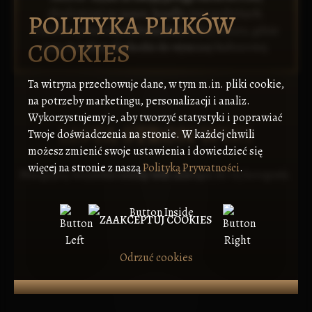
zbudowanej na nauce, handlu oraz podróżach.
POLITYKA PLIKÓW
Państwo pełni rolę nieformalnej stolicy świata, gdzie
COOKIES
poza handlem dochodzi do wymiany kulturowej.
Ta witryna przechowuje dane, w tym m.in. pliki cookie,
na potrzeby marketingu, personalizacji i analiz.
Wykorzystujemy je, aby tworzyć statystyki i poprawiać
LISTA STRON WIKI
Twoje doświadczenia na stronie. W każdej chwili
możesz zmienić swoje ustawienia i dowiedzieć się
więcej na stronie z naszą
Polityką Prywatności
.
Przeglądaj wszystkie strony wiki należące do tej kategorii.
ZAAKCEPTUJ COOKIES
Odrzuć cookies