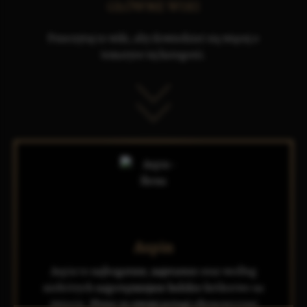
GŁÓWNE WIKI
Przeczytaj to wiki, aby dowiedzieć się więcej o
tematyce tej kategorii.
Aspin
Aspin to najbogatsze, najstarsze oraz według
niektórych najpotężniejsze ludzkie królestwo na
świecie. Słynie ze swojej potęgi ekonomicznej