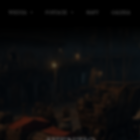
WIEDZA
POSTACIE
MAPY
GALERIA
IBLIOTEKA
KRĄG POWIERNIKÓW
ICKIE
ELIGIA
SOJUSZNICY KRĘGU POWIERNIKÓW
E
AGIA
SIR WULFRITH VAR BLACKBORNE
RGANIZACJE
ALCRED VAR PYKE-PONTFIELD
ŁASZCZYZNY
TARON VAR WYNDHAME
IĘDZYŚWIAT
EDGAR VAR LANGVER
KIE
AŻNE WYDARZENIA