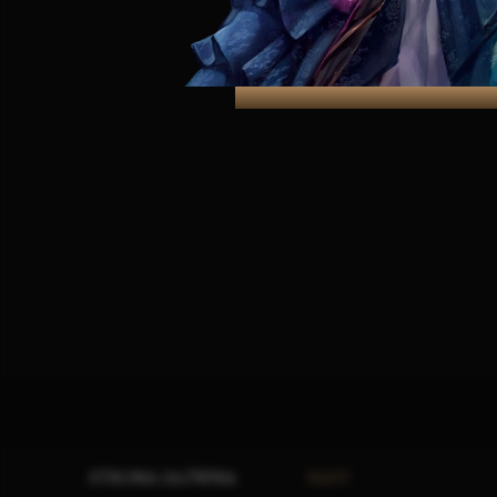
STRONA GŁÓWNA
RASY