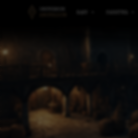
UNIWERSUM
RASY
PAŃSTWA
ANGVALION
LUDZIE
PAŃSTWA AMARANTU
B
ELFY
PAŃSTWA I KLANY ELF
R
KRASNOLUDY
PAŃSTWA VULDARSKI
M
GNOMY
SILMAAROON
O
EORDIREN
ARAULEN
P
HIMRANIE
ASPIN
M
IMPERIUM KALLADAŃS
W