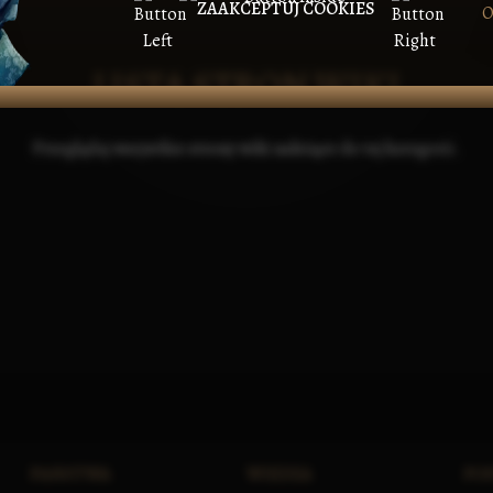
ZAAKCEPTUJ COOKIES
O
LISTA STRON WIKI
Przeglądaj wszystkie strony wiki należące do tej kategorii.
PAŃSTWA
WIEDZA
PO