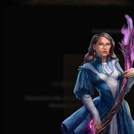
Poznaj Avenzio, miast
c
GŁÓWNE WIKI
Przeczytaj to wiki, aby dowiedzieć się więcej o
tematyce tej kategorii.