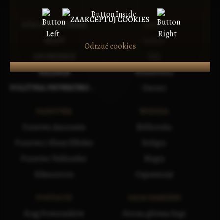
ZAAKCEPTUJ COOKIES
STRONA GŁÓWNA
RASY
MAPY
Ludzie
Odrzuć cookies
OPOWIEŚCI
Elfy
GALERIA
Krasnoludy
POLITYKA PRYWATNOŚCI
Gnomy
PAŃSTWA
WIEDZA
Państwa Amarantu
Biblioteka
Państwa i Klany Elfickie
Religia
Państwa Vuldarskie
Magia
Silmaaroon
Organizacje
POSTACIE
SAGA KAMIENI
Krąg Powierników
Strona główna Sagi