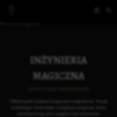
INŻYNIERIA
MAGICZNA
KATEGORIA UNIWERSUM
Odkryj tajniki inżynierii magicznej w Angvalionie. Poznaj
technologie, konstrukcje i urządzenia magiczne, które
rewolucjonizują życie i magię w tym uniwersum.