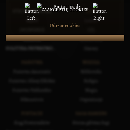
ZAAKCEPTUJ COOKIES
STRONA GŁÓWNA
RASY
MAPY
Ludzie
Odrzuć cookies
OPOWIEŚCI
Elfy
GALERIA
Krasnoludy
POLITYKA PRYWATNOŚCI
Gnomy
PAŃSTWA
WIEDZA
Państwa Amarantu
Biblioteka
Państwa i Klany Elfickie
Religia
Państwa Vuldarskie
Magia
Silmaaroon
Organizacje
POSTACIE
SAGA KAMIENI
Krąg Powierników
Strona główna Sagi