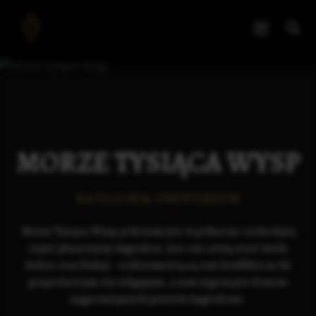
MORZE TYSIĄCA WYSP
KATEGORIA UNIWERSUM
Morze Tysiąca Wysp położone jest w północno-zachodniej
części płaszczyzny Angvalion. Jest ono areną starć wielu
kultur oraz frakcji - codziennością są tam konflikty na tle
gospodarczym czy religijnym, a sam region jest domem
najgroźniejszych piratów Angvalionu.