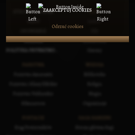
ZAAKCEPTUJ COOKIES
STRONA GŁÓWNA
RASY
MAPY
Ludzie
Odrzuć cookies
OPOWIEŚCI
Elfy
GALERIA
Krasnoludy
POLITYKA PRYWATNOŚCI
Gnomy
PAŃSTWA
WIEDZA
Państwa Amarantu
Biblioteka
Państwa i Klany Elfickie
Religia
Państwa Vuldarskie
Magia
Silmaaroon
Organizacje
POSTACIE
SAGA KAMIENI
Krąg Powierników
Strona główna Sagi