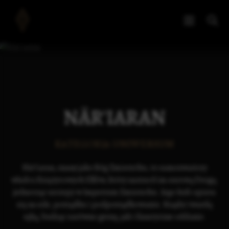
NÄR'IARAN
KATEGORIA UNIWERSUM
När’iaran, znany jako Bóg Zmierzchu, to samozwańczy
władca Księżycowych Elfów, który narzucił im surową Drogę,
jednocząc szczepy w Imperium Zmierzchu. Jego kult opiera
się na sile, porządku i podporządkowaniu. Rządzi twardą
ręką, budząc zarówno grozę, jak i fanatyczne oddanie.