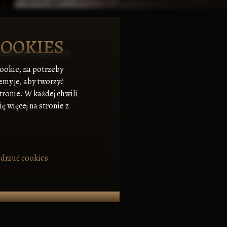
COOKIES
zedmiotom magicznych
cookie, na potrzeby
emy je, aby tworzyć
tronie. W każdej chwili
ę więcej na stronie z
drzuć cookies