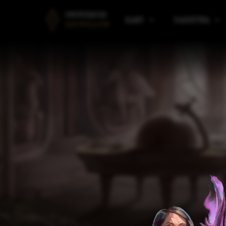
UNIWERSUM
RASY
PAŃSTWA
ANGVALION
LUDZIE
PAŃSTWA AMARANTU
B
ELFY
PAŃSTWA I KLANY ELF
R
KRASNOLUDY
PAŃSTWA VULDARSKI
M
GNOMY
SILMAAROON
O
EORDIREN
ARAULEN
P
HIMRANIE
ASPIN
M
IMPERIUM KALLADAŃS
W