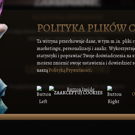
ZAKLINANIE
KATEGORIA UNIWERSUM
POLITYKA PLIKÓW 
nania w Angvalionie. Poznaj techniki tworzenia run, nadawania pr
właściwości i dostrajania kamieni dusz.
Ta witryna przechowuje dane, w tym m.in. pliki 
marketingu, personalizacji i analiz. Wykorzystuj
statystyki i poprawiać Twoje doświadczenia na s
możesz zmienić swoje ustawienia i dowiedzieć si
LISTA STRON WIKI
naszą
Polityką Prywatności
.
Przeglądaj wszystkie strony wiki należące do tej kategorii.
ZAAKCEPTUJ COOKIES
O