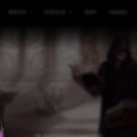
WIEDZA
POSTACIE
MAPY
GALERIA
IBLIOTEKA
KRĄG POWIERNIKÓW
ICKIE
ELIGIA
SOJUSZNICY KRĘGU POWIERNIKÓW
E
AGIA
SIR WULFRITH VAR BLACKBORNE
RGANIZACJE
ALCRED VAR PYKE-PONTFIELD
ŁASZCZYZNY
TARON VAR WYNDHAME
IĘDZYŚWIAT
EDGAR VAR LANGVER
KIE
AŻNE WYDARZENIA