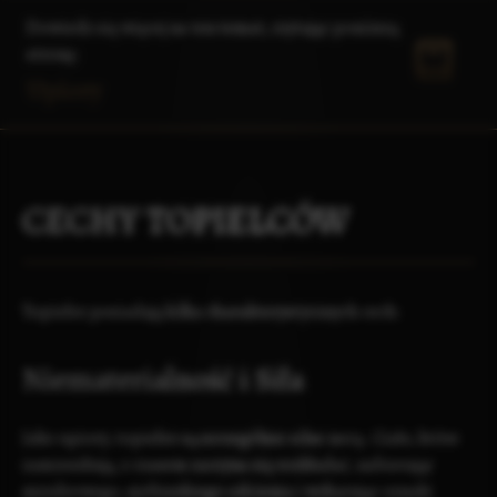
Dowiedz się więcej na ten temat, czytając poniższą
stronę:
Upiory
CECHY TOPIELCÓW
Topielce posiadają kilka charakterystycznych cech:
Niematerialność i Siła
Jako upiory, topielce są szczególnie silne nocą. Ciało, które
zamieszkują, z czasem zaczyna się rozkładać, nabierając
niezdrowego, niebieskiego odcienia i wykazując oznaki