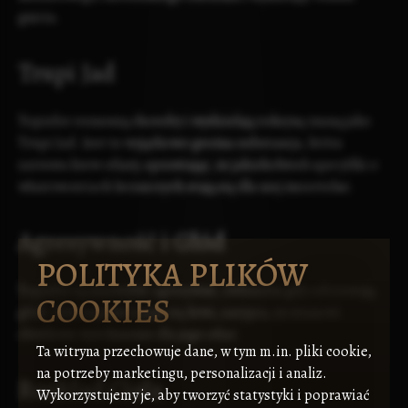
gnicia.
Trupi Jad
Topielce roznoszą choroby i wydzielają toksynę znaną jako
Trupi Jad. Jest to wyjątkowo groźna substancja, która
zatruwa krew ofiary, sprawiając, że jakiekolwiek specyfiki o
właściwościach leczniczych stają się dla niej śmiertelne.
Agresywność i Głód
POLITYKA PLIKÓW
Topielce są niezwykle agresywne, zwłaszcza gdy odczuwają
COOKIES
głód. Gdy topielec opije się krwi, zasypia, co stanowi
chwilowe wytchnienie dla jego ofiar.
Ta witryna przechowuje dane, w tym m.in. pliki cookie,
na potrzeby marketingu, personalizacji i analiz.
Rozkład Ciała
Wykorzystujemy je, aby tworzyć statystyki i poprawiać