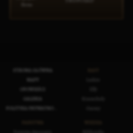
TRUPOJAD
STRONA GŁÓWNA
RASY
MAPY
Ludzie
OPOWIEŚCI
Elfy
GALERIA
Krasnoludy
POLITYKA PRYWATNOŚCI
Gnomy
PAŃSTWA
WIEDZA
Państwa Amarantu
Biblioteka