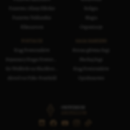
Państwa i Klany Elfickie
Religia
Państwa Vuldarskie
Magia
Silmaaroon
Organizacje
POSTACIE
SAGA KAMIENI
Krąg Powierników
Strona główna Sagi
Sojusznicy Kręgu Powierników
Słuchaj Sagi
Sir Wulfrith var Blackborne
Krąg Powierników
Alcred var Pyke-Pontfield
Opiekunowie
UNIWERSUM
ANGVALION