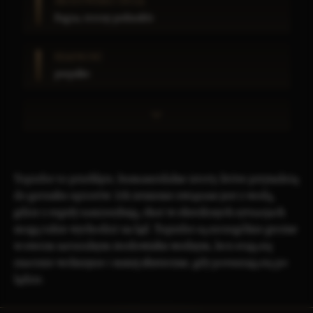
ŚRODOWISKO ŻYCIA
Bagna, tereny podmokłe
RZADKOŚĆ
pospolite
Topielce to przeklęte, humanoidalne istoty, które przynależą
do gatunku upiorów. Ich istnienie związane jest z wodą,
gdzie z reguły zamieszkują, choć w określonych sytuacjach
mogą także wychodzić na ląd. Topielce są szczególnie groźne
w swoim naturalnym środowisku wodnym, lecz stają się
znacznie wolniejsze i mniej skuteczne, gdy poruszają się po
lądzie.