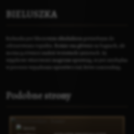
BIELUSZKA
Bieluszka jest kluczowym składnikiem potrzebnym do
odczarowania topielca. Rośnie ona głównie na bagnach, ale
można ją również znaleźć w stawach i jeziorach. Jej
wyjątkowe właściwości magiczne sprawiają, że jest niezbędna
w procesie wypędzania upiorów z ciał, które zamieszkują.
Podobne strony