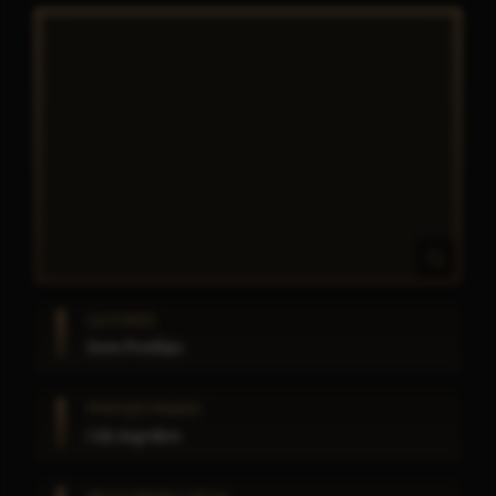
GATUNEK
Istota Przeklęta
WYSTĘPOWANIE
Cały
Angvalion