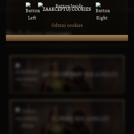
ZAAKCEPTUJ COOKIES
Odrzuć cookies
Podobne strony
AETHELWYNN VAR AINSLEY
ECBERT VAR AINSLEY