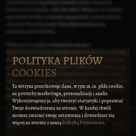
i Królowa Nara Bogobojna zawarły sojusz z Księciem
Ecbertem var Ainsley
. Jako Wicekról, Wilmaer var Ainsley
sprawował władzę w imieniu monarchini, przewodniczył
obradom
Wysokiej Rady
i koordynował działania
administracji królestwa.
Wilmaer var Ainsley utrzymywał romans z
Aethelwynn var Ainsley
, księżną-małżonką
Birchton
, z którą
POLITYKA PLIKÓW
miał nieślubną córkę
Maerwynn Dawnward
. Jego działania
polityczne były ściśle powiązane z interesami
rodu Fyre
, co
COOKIES
wynikało z sojuszy zawartych podczas Godwynich Godów.
Pełniąc urząd Wicekróla, przyczynił się do realizacji planów
Ta witryna przechowuje dane, w tym m.in. pliki cookie,
Drogi Słońca na Alaspar
, która ostatecznie zakończyła się
na potrzeby marketingu, personalizacji i analiz.
klęską dla królestwa i osłabiła pozycję
Araulenu
.
Wykorzystujemy je, aby tworzyć statystyki i poprawiać
Twoje doświadczenia na stronie. W każdej chwili
możesz zmienić swoje ustawienia i dowiedzieć się
Dowiedz się więcej na ten temat, czytając poniższą
więcej na stronie z naszą
Polityką Prywatności
.
stronę:
Ród Ainsley