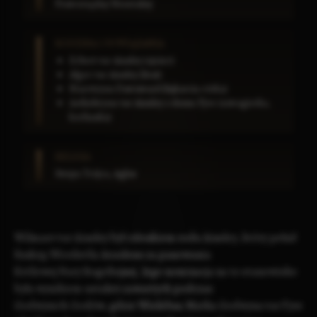
Praworządny Neutralny
RODZINA I POWIĄZANIA
Ecbert var Ainsley
(ojciec)
Alger var Ainsley
(brat)
Maerwynn Dawnward
(bękarcia córka)
Aethelwynn var Ainsley
z
domu Fyre
(szwagierka,
kochanka)
RELIGIA
Święta Trójca
,
Aglos
Wilmaer var Ainsley był członkiem
rodu Ainsley
, który pełnił
funkcję
Wicekróla Araulenu
za panowania
Królowej Nary Bogobojnej
. Jego nominacja na to stanowisko
była wynikiem ustaleń zawartych podczas
Godwynich Godów
, gdzie
Wielebna Matka Godwyna
var Fyre