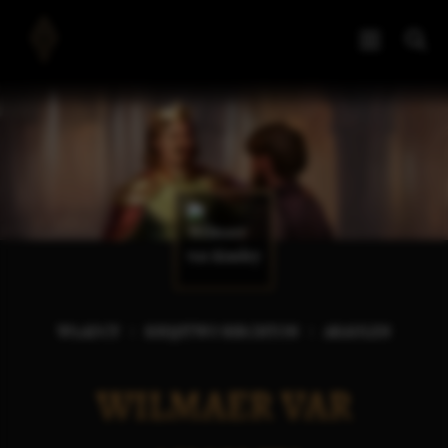
WŁADCY
KSIĘSTWO BIRCHTON
ARAULEN
WILMAER VAR