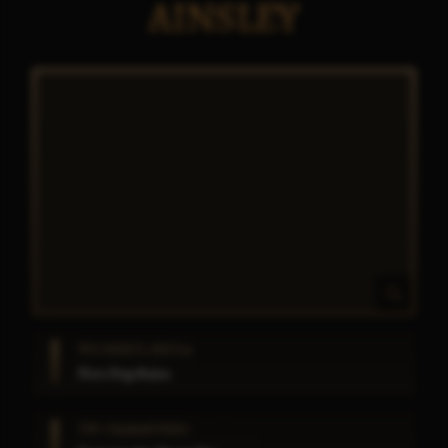
AINSLEY
WICEKRÓL KRÓLA
Nara Bogobojna
TYP CHARAKTERU