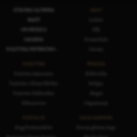
STRONA GŁÓWNA
RASY
MAPY
Ludzie
OPOWIEŚCI
Elfy
GALERIA
Krasnoludy
POLITYKA PRYWATNOŚCI
Gnomy
PAŃSTWA
WIEDZA
Państwa Amarantu
Biblioteka
Państwa i Klany Elfickie
Religia
Państwa Vuldarskie
Magia
Silmaaroon
Organizacje
POSTACIE
SAGA KAMIENI
Krąg Powierników
Strona główna Sagi