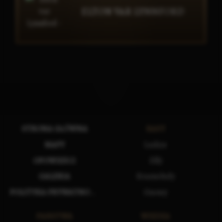
ELTON VAR LYNNFORD
STRONA GŁÓWNA
RASY
MAPY
Ludzie
OPOWIEŚCI
Elfy
GALERIA
Krasnoludy
POLITYKA PRYWATNOŚCI
Gnomy
PAŃSTWA
WIEDZA