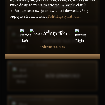
Twoje doświadczenia na stronie. W każdej chwili
WILL VAR LYNNFORD
możesz zmienić swoje ustawienia i dowiedzieć się
więcej na stronie z naszą
Polityką Prywatności
.
ZAAKCEPTUJ COOKIES
ARTHUR VAR PYKE
Odrzuć cookies
RÓD LYNNFORD