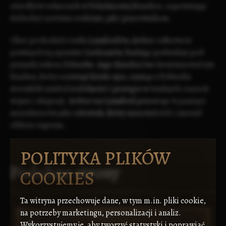
ośrodków rolniczych w
Południowej Bruździe
, zapewniając
dobrobyt zarówno rodzinie, jak i pracownikom.
Choć pochodził z rodu Lynnfordów, Arthur całkowicie
poświęcił się sprawie Cardeanów, budując podwaliny pod
przyszły sukces folwarku. Jego dziedzictwo kontynuował syn
Hayden, który rozwinął dzieło ojca, czyniąc z Folwarku
Acernfeld symbol stabilności i postępu w trudnych czasach
wojen i okupacji. Arthur var Lynnford pozostaje w pamięci
mieszkańców jako człowiek, który uratował ród i zmienił
oblicze regionu.
POLITYKA PLIKÓW
Podobne strony
COOKIES
Ta witryna przechowuje dane, w tym m.in. pliki cookie,
na potrzeby marketingu, personalizacji i analiz.
Wykorzystujemy je, aby tworzyć statystyki i poprawiać