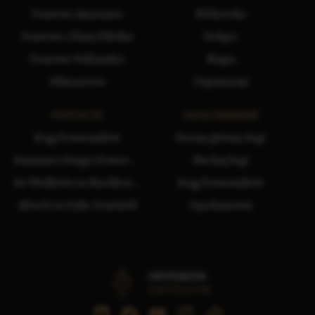
Państwa Amarantu
Biblioteka
Państwa i Klany Elfickie
Religia
Państwa Vuldarskie
Magia
Silmaaroon
Organizacje
POSTACIE
SAGA KAMIENI
Krąg Powierników
Strona główna Sagi
Sojusznicy Kręgu Powierników
Słuchaj Sagi
Sir Wulfrith var Blackborne
Krąg Powierników
Alcred var Pyke-Pontfield
Opiekunowie
UNIWERSUM
ANGVALION