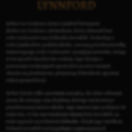
LYNNFORD
Arthur var Cardean z domu Lynnford był mężem
Alodie var Cardean
i człowiekiem, który odmienił losy
rodu Cardeanów
oraz
Folwarku Acernfeld
. Pochodząc z
rodu Lynnfordów
, poślubił Alodie, ostatnią przedstawicielkę
wymierającego rodu Cardeanów, i przyjął jej nazwisko, ratując
w ten sposób dziedzictwo rodziny. Jego decyzja o
porzuceniu tradycyjnych upraw zbóż na rzecz warzyw
okazała się przełomowa, przynosząc folwarkowi ogromny
sukces gospodarczy.
Arthur był nie tylko sprawnym zarządcą, ale także oddanym
ojcem dla swojego syna
Haydena
, którego wychował po
przedwczesnej śmierci Alodie. Jego innowacyjne podejście do
rolnictwa, w tym wprowadzenie słynnej
Dyni Acernfeld
, na
stałe zapisało się w historii folwarku. Dzięki jego wysiłkom
Folwark Acernfeld stał się jednym z najważniejszych