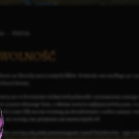
RA
WIEDZA
 WOLNOŚĆ
lenie na filozofię życia
Leśnych Elfów
. Powstała ona niedługo po op
fickiej Schizmy
.
enezę ma w docenieniu wolnej woli jednostki i zrozumienia samego 
jest panem własnego losu, a własne uczucia najlepiej mówią nam, co 
wodu Leśne Elfy mocno stawiają na decydowanie o sobie samym i wy
i - nie stosują one przymusu ani narzuconych ról.
ardzo istotną rolę pełni przestrzeganie zasad
Dziedzictwa
- jego st