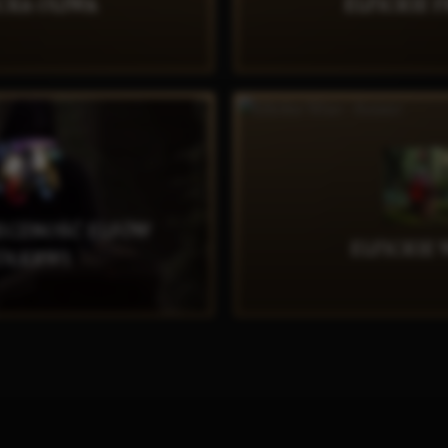
CKA OLIWA
ELFICKIE F
DKRYWAJ
ODKRYW
ECZNOŚĆ ELFÓW
ELFICKIE
ÓŁKRWI
ODKRYW
DKRYWAJ