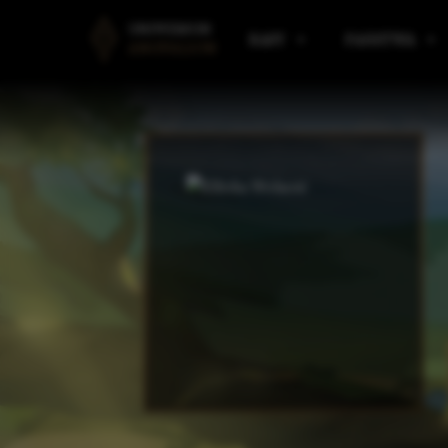
UNIWERSUM
RASY
PAŃSTWA
ANGVALION
LUDZIE
PAŃSTWA AMARANTU
B
ELFY
PAŃSTWA I KLANY ELF
R
KRASNOLUDY
PAŃSTWA VULDARSKI
M
GNOMY
SILMAAROON
O
EORDIREN
ARAULEN
P
HIMRANIE
ASPIN
M
IMPERIUM KALLADAŃS
W