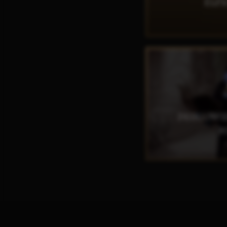
ELFI
O
DŁUGOWI
P
O