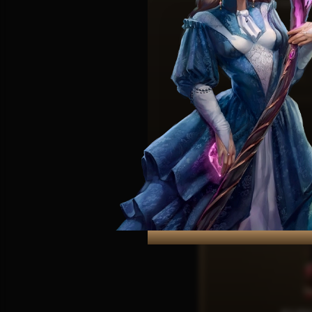
poczucie bezpieczeństwa
Dowiedz się więcej n
Dziedzictwo,
Podobne st