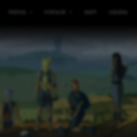
WIEDZA
POSTACIE
MAPY
GALERIA
IBLIOTEKA
KRĄG POWIERNIKÓW
ICKIE
ELIGIA
SOJUSZNICY KRĘGU POWIERNIKÓW
E
AGIA
SIR WULFRITH VAR BLACKBORNE
RGANIZACJE
ALCRED VAR PYKE-PONTFIELD
ŁASZCZYZNY
TARON VAR WYNDHAME
IĘDZYŚWIAT
EDGAR VAR LANGVER
KIE
AŻNE WYDARZENIA