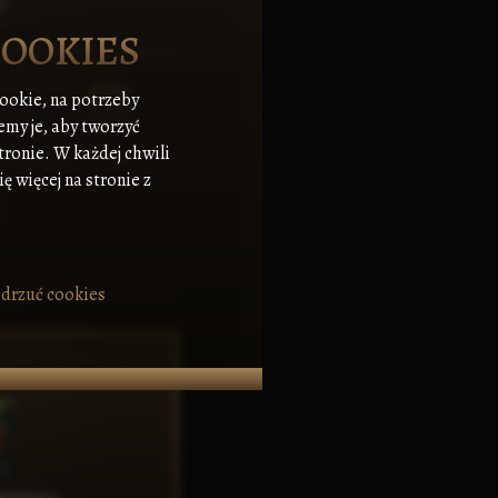
w.
COOKIES
cookie, na potrzeby
emy je, aby tworzyć
tronie. W każdej chwili
ę więcej na stronie z
drzuć cookies