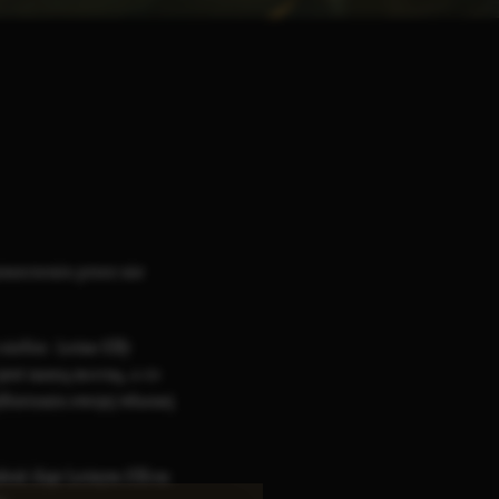
uszczeniu przez nie
siebie. Leśne Elfy
jest naszą mocną, a co
bieraniu swojej własnej
ałość daje Leśnym Elfom