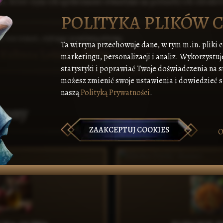
, które czyni ich społeczności otwartymi na potrzeby ich członkó
POLITYKA PLIKÓW 
a ten temat, czytając poniższą stronę:
Ta witryna przechowuje dane, w tym m.in. pliki 
 Kultura Leśnych Elfów
marketingu, personalizacji i analiz. Wykorzystuj
statystyki i poprawiać Twoje doświadczenia na s
możesz zmienić swoje ustawienia i dowiedzieć si
naszą
Polityką Prywatności
.
rony
ZAAKCEPTUJ COOKIES
O