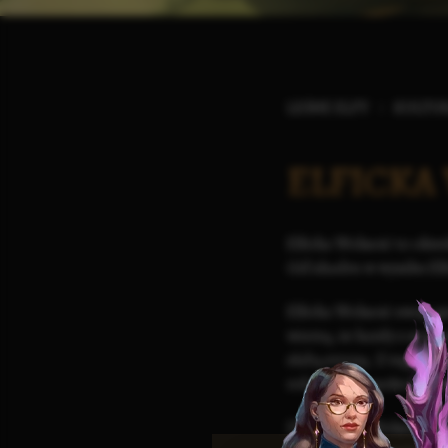
LEŚNE ELFY
KULTU
ELFICKA
Elficka Wolność to okreś
Gäl'ahadru
w wyniku
El
Elficka Wolność swoją g
wierzą, że każdy z nich 
słabą stroną. Z tego po
roli w życiu społecznośc
Dla Elfickiej Wolności b