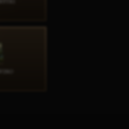
RYTKI
AJ
 WINO
AJ