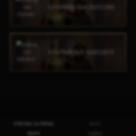
LEOFSIGE VAR PAYTONE
SULIVAN VAR SABELROT
STRONA GŁÓWNA
RASY
MAPY
Ludzie