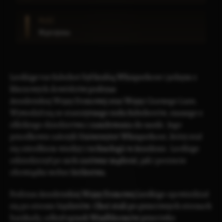
PŁEĆ
Mężczyzna
Leofsige var Sabelrot był hrabią
Whisperhout
i jednym z
kluczowych dowódców podczas
Arauleńskiej Wojny Domowej
oraz
Wojny Czarnego Lasu
.
Wywodził się ze starożytnego
rodu Sabelrotów
, znanego z
elfickiego dziedzictwa i zamiłowania do nauki. Jego
przodkowie założyli
Uniwersytet Whisperhout
, który stał
się ośrodkiem wiedzy i technologii w
Araulenie
. Leofsige
odziedziczył po nich zarówno mądrość, jak i poczucie
obowiązku wobec królestwa.
Podczas Arauleńskiej Wojny Domowej Leofsige opowiedział
się po stronie lojalistów. Choć stali po przeciwnych stronach
barykady, odkrył spisek
Windbloomów
przeciwko