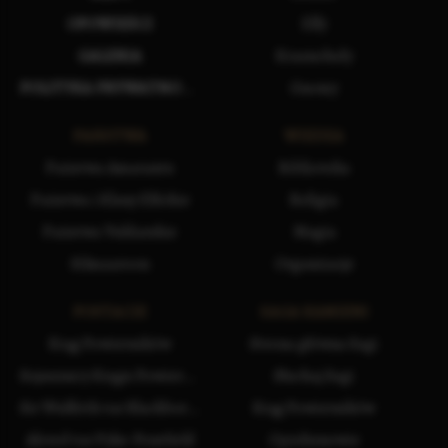
OPOWIEŚCI
Elfy
GALERIA
Krasnoludy
POLITYKA PRYWATNOŚCI
Gnomy
PAŃSTWA
WIEDZA
Państwa Amarantu
Biblioteka
Państwa i Klany Elfickie
Religia
Państwa Vuldarskie
Magia
Silmaaroon
Organizacje
POSTACIE
SAGA KAMIENI
Krąg Powierników
Strona główna Sagi
Sojusznicy Kręgu Powierników
Słuchaj Sagi
Sir Wulfrith var Blackborne
Krąg Powierników
Alcred var Pyke-Pontfield
Opiekunowie