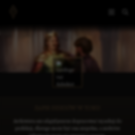
ZAPIS DZIEJÓW W TOKU
Archiwista nie zdążył jeszcze dopracować tej sekcji do
perfekcji, dlatego może być ona niepełna, a niektóre