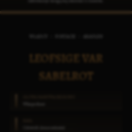
informacje mogą się zmienić z czasem.
WŁADCY
POSTACIE
ARAULEN
LEOFSIGE VAR
SABELROT
GŁOWA PAŃSTWA/REGIONU
Whisperhout
RASA
Człowiek
(
Amarantianin
)