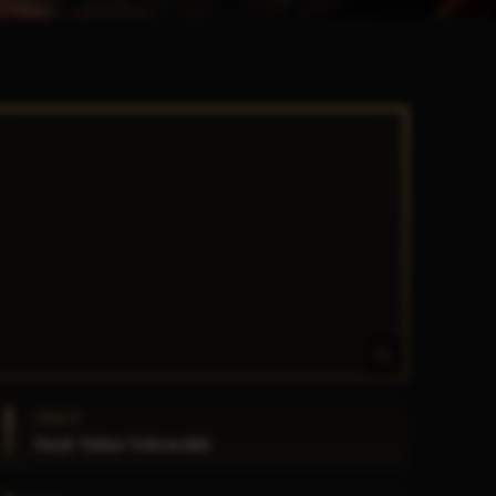
GRACZ
Patryk "Hakim" Dobrowolski