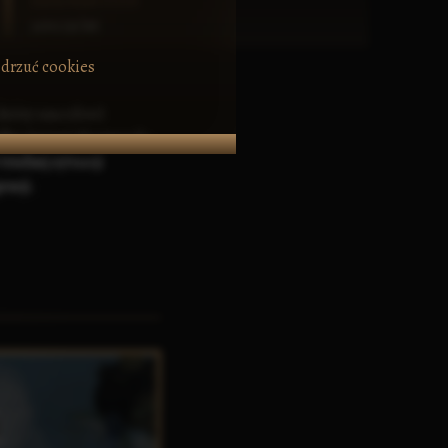
DATA NARODZIN
3:203 (35 lat)
drzuć cookies
 który umożliwił
dku śmierci Haywooda,
trudnej sytuacji
encji.