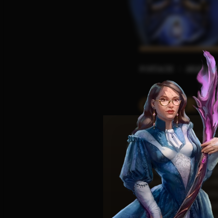
POSTACIE
ARAULE
OSTAR V
Ostar var Sabelrot to p
regent
Haywooda var Sa
Wojny Dwóch Koron
. J
tymczasowe rządy nad pr
Gväedil Lämiabriss'i
, e
powinna sprawować wład
administratorem, organ
bandytyzmowi i kryzys