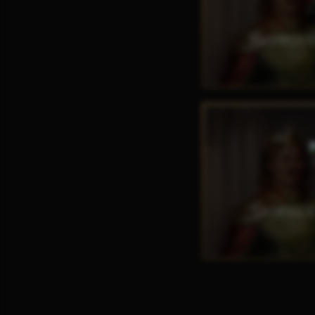
HAYWOOD
O
LEOFSIGE
O