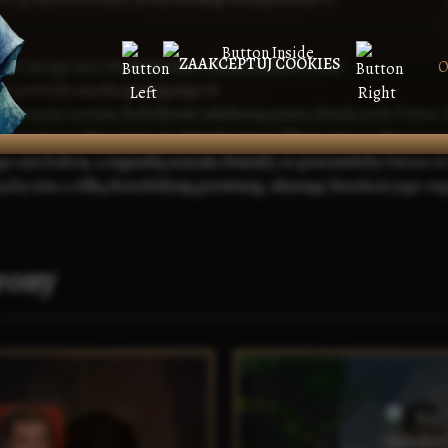
ZAAKCEPTUJ COOKIES
tar zmaga się z trudnościami, takimi jak przerwane
O
w
z powodu
smoka
grasującego w
ego pozycja została dodatkowo osłabiona przez zdradę
rodu Fisher
,
ar Langvera
wkroczenie do Południowego Whisperhout. W przypa
ego syn
Dalton
, a regentką została
Gväedil
, co postawiłoby Ostara w 
ędzy nim a elfką destabilizują prowincję, ukazując kruchość jego reg
rony