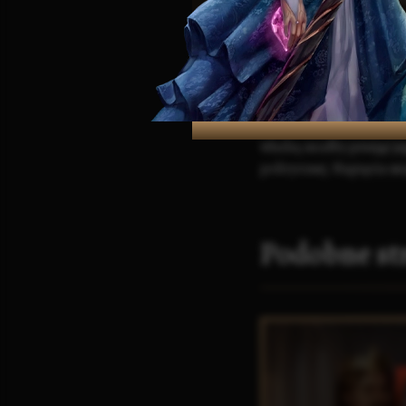
czasie wojny.
Mimo swoich starań, Os
dostawy zboża z
Kresó
Górach Kamiennych
. J
wojskom
króla Edgara v
władzę miałby przejąć j
politycznej. Napięcia mi
Podobne st