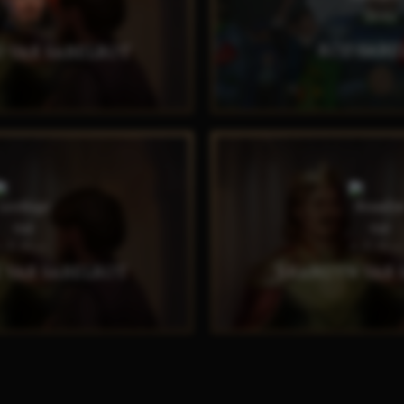
RÓD SABE
 VAR SABELROT
ODKRYW
DKRYWAJ
 VAR SABELROT
BRANDYN VAR 
DKRYWAJ
ODKRYW