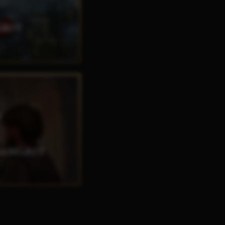
LROT
AJ
SABELROT
AJ