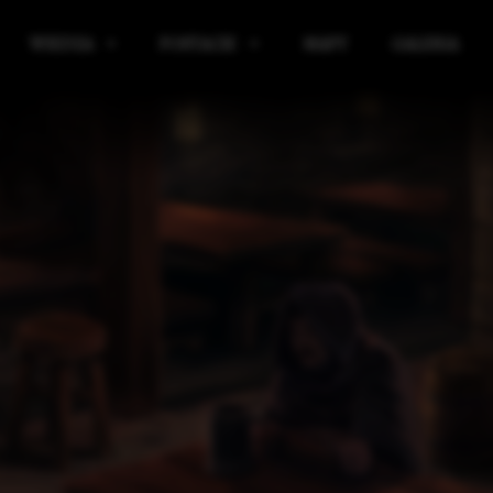
WIEDZA
POSTACIE
MAPY
GALERIA
IBLIOTEKA
KRĄG POWIERNIKÓW
ICKIE
ELIGIA
SOJUSZNICY KRĘGU POWIERNIKÓW
E
AGIA
SIR WULFRITH VAR BLACKBORNE
RGANIZACJE
ALCRED VAR PYKE-PONTFIELD
ŁASZCZYZNY
TARON VAR WYNDHAME
IĘDZYŚWIAT
EDGAR VAR LANGVER
KIE
AŻNE WYDARZENIA