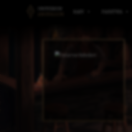
UNIWERSUM
RASY
PAŃSTWA
ANGVALION
LUDZIE
PAŃSTWA AMARANTU
B
ELFY
PAŃSTWA I KLANY ELF
R
KRASNOLUDY
PAŃSTWA VULDARSKI
M
GNOMY
SILMAAROON
O
EORDIREN
ARAULEN
P
HIMRANIE
ASPIN
M
IMPERIUM KALLADAŃS
W