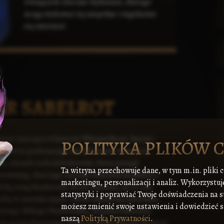
trwających obecnie wydarzeń, dlatego
mogą wydawać się niepełne i regularnie
się zmieniać.
N
AR SABELROT
ostać znacząca w historii
Whisperhout
, kuzyn i
POLITYKA PLIKÓW 
belrota
podczas jego nieobecności w trakcie
ako członek
rodu Sabelrotów
, Ostar przejął
Ta witryna przechowuje dane, w tym m.in. pliki 
owincją, choć jego decyzja wywołała konflikty z
marketingu, personalizacji i analiz. Wykorzystuj
lficką żoną Haywooda, która uważała, że to ona
statystyki i poprawiać Twoje doświadczenia na s
zę w imieniu męża. Ostar okazał się zaradnym
możesz zmienić swoje ustawienia i dowiedzieć si
izując
Milicję Obywatelską
, by przeciwdziałać
naszą
Polityką Prywatności
.
owi gospodarczemu, który dotknął Whisperhout w