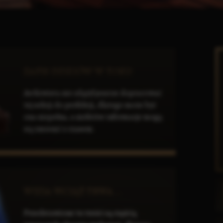
ZAPIS DZIEJÓW W TOKU
Archiwista nie zdążył jeszcze dopracować
tej sekcji do perfekcji, dlatego może być
ona niepełna, a niektóre informacje mogą
się zmienić z czasem.
WIZJA WCIĄŻ TRWA...
Przedstawione tu treści są częścią