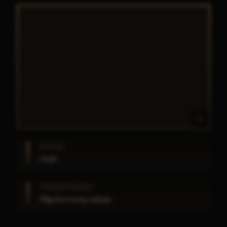
RODZAJ
Grzyb
WYSTĘPOWANIE
Wilgotne tereny, jaskinie