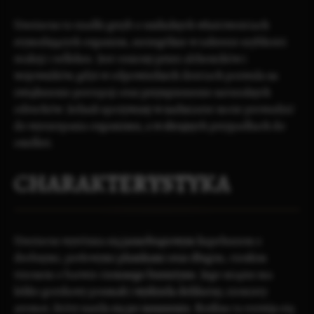
Ureriscus to rzadki grzyb o unikalnych właściwościach
stymulujących organizm, szczególnie w zakresie szybkości
reakcji i refleksu. Jest ceniony przez
alchemików
i
wojowników, gdyż w odpowiednich ilościach pozwala na
zwiększenie percepcji oraz przyspieszenie naturalnych
odruchów. Jednak spożywany w nadmiarze może prowadzić
do wyczerpania organizmu, a w skrajnych przypadkach do
omdleń.
CHARAKTERYSTYKA
Ureriscus wyróżnia się jasnobrązowym kapeluszem z
drobnymi, perłowymi plamkami oraz długim, cienkim
trzonem o barwie ciemnego bursztynu. Jego miąższ ma
lekko gorzkawy posmak i wydziela delikatny, ziemisty
aromat, który nasila się po ususzeniu. Roślina ta rozwija się