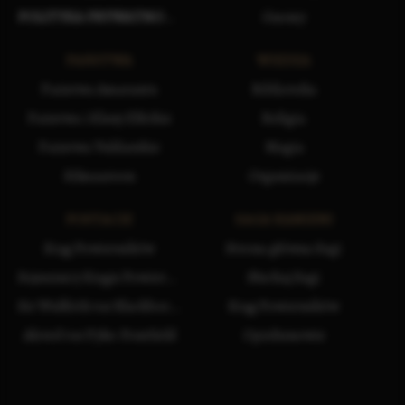
POLITYKA PRYWATNOŚCI
Gnomy
PAŃSTWA
WIEDZA
Państwa Amarantu
Biblioteka
Państwa i Klany Elfickie
Religia
Państwa Vuldarskie
Magia
Silmaaroon
Organizacje
POSTACIE
SAGA KAMIENI
Krąg Powierników
Strona główna Sagi
Sojusznicy Kręgu Powierników
Słuchaj Sagi
Sir Wulfrith var Blackborne
Krąg Powierników
Alcred var Pyke-Pontfield
Opiekunowie