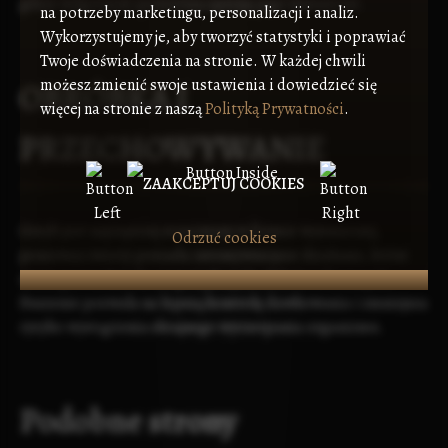
gdzie wilgotność powietrza sprzyja jego wzrostowi.
na potrzeby marketingu, personalizacji i analiz.
Wykorzystujemy je, aby tworzyć statystyki i poprawiać
Twoje doświadczenia na stronie. W każdej chwili
OBRÓBKA I
możesz zmienić swoje ustawienia i dowiedzieć się
więcej na stronie z naszą
Polityką Prywatności
.
PRZECHOWYWANIE
ZAAKCEPTUJ COOKIES
Grzyb jest najczęściej stosowany w formie wysuszonej,
Odrzuć cookies
ponieważ świeży posiada intensywniejsze działanie, które
może prowadzić do niepożądanych efektów ubocznych.
Suszenie pozwala na lepszą kontrolę dawkowania i zmniejsza
ryzyko wystąpienia skrajnego wyczerpania organizmu.
Podobne strony