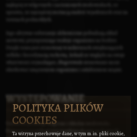
najlepiej w wilgotnych i zacienionych środowiskach, co
sprawia, że najczęściej można ją znaleźć w jaskiniach oraz na
terenach podmokłych.
Jego aktywne substancje
alchemiczne
pobudzają układ
nerwowy, przyspieszając reakcje organizmu na bodźce.
Dzięki temu jest stosowany w miksturach zwiększających
refleks i koordynację ruchową. Jednak ze względu na swoje
właściwości stymulujące, długotrwałe stosowanie może
skutkować zmęczeniem organizmu i osłabieniem mięśni.
WYSTĘPOWANIE
POLITYKA PLIKÓW
COOKIES
Ureriscus preferuje wilgotne i chłodne środowiska.
Najczęściej spotykany jest w jaskiniach oraz na bagnach,
Ta witryna przechowuje dane, w tym m.in. pliki cookie,