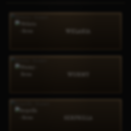
WELARIA
WURMY
SERPRILLA