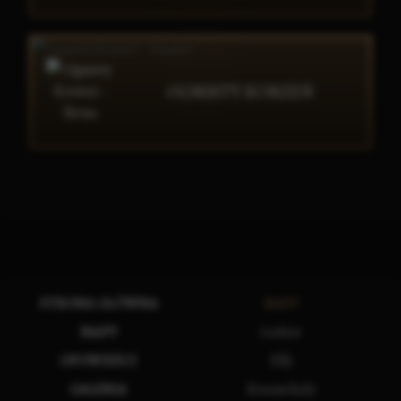
OGNISTY KORZEŃ
STRONA GŁÓWNA
RASY
MAPY
Ludzie
OPOWIEŚCI
Elfy
GALERIA
Krasnoludy