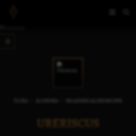
FLORA
ALCHEMIA
SKŁADNIKI ALCHEMICZNE
URERISCUS