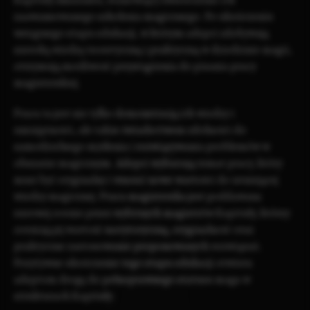
Kapituły Amarantu, stanowiący zwieńczenie ich
zaawansowanego szkolenia magicznego. Po ukończeniu
wstępnego etapu edukacji, w którym adepci zdobywają
szeroką wiedzę teoretyczną i praktyczną w dziedzinie magii,
otrzymują możliwość przystąpienia do pisania pracy
magisterskiej.
Praca ta jest nie tylko demonstracją ich wiedzy i
umiejętności, ale także świadectwem zdolności do
samodzielnego myślenia i rozwiązywania problemów w
obszarze magicznym. Adepci wybierają temat pracy, który
musi być oryginalny i wnosić nowe wartości do istniejącej
wiedzy magicznej. Praca magisterska jest poddawana
surowej ocenie przez wybitnych magistrów Kapituły, którzy
oceniają jej wartość merytoryczną, oryginalność oraz
praktyczne zastosowanie proponowanych rozwiązań.
Pozytywne ukończenie tego etapu edukacji otwiera
adeptom drogę do pełnoprawnego statusu maga w
strukturach Kapituły.