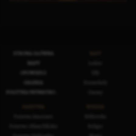
STRONA GŁÓWNA
RASY
MAPY
Ludzie
OPOWIEŚCI
Elfy
GALERIA
Krasnoludy
POLITYKA PRYWATNOŚCI
Gnomy
PAŃSTWA
WIEDZA
Państwa Amarantu
Biblioteka
Państwa i Klany Elfickie
Religia