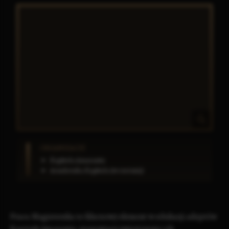
ORGANIZACJE
Kapituła Amarantu
Arauleńska Kapituła
(wcześniej)
Praca Magisterska to kluczowy element w edukacji adeptów