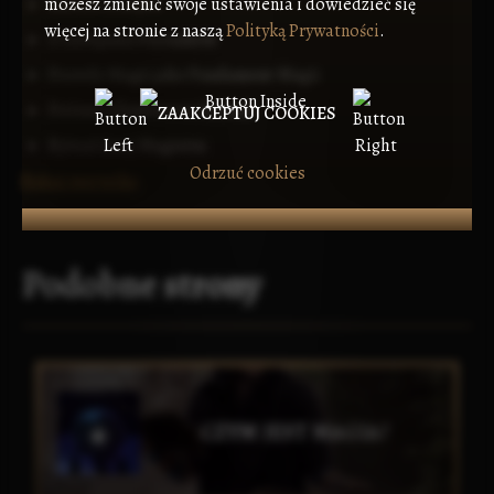
możesz zmienić swoje ustawienia i dowiedzieć się
Natura Eterytu
więcej na stronie z naszą
Polityką Prywatności
.
O Zabijaniu Psioników
Prawdy Magii jako Fundament Magii
Próżnia Elindora var Edriala
ZAAKCEPTUJ COOKIES
Rytuał Aury Magistra
Odrzuć cookies
Pokaż wszystko
Podobne strony
CZYM JEST MAGIA?