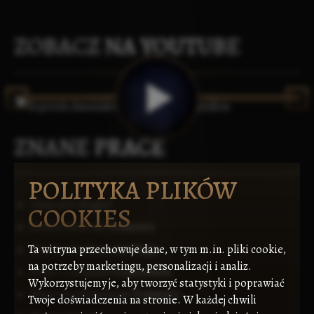
ZOBACZ NA YOUTUBE
ZNANE PRACE
POLITYKA PLIKÓW
Czym jest Magia?
COOKIES
Dobry Duch var Townere'a
Ta witryna przechowuje dane, w tym m.in. pliki cookie,
Etyczne Fundamenty Magii
na potrzeby marketingu, personalizacji i analiz.
Etyka a zabijanie Prymitywów
Wykorzystujemy je, aby tworzyć statystyki i poprawiać
Magiczna Bariera var Townere'a
Twoje doświadczenia na stronie. W każdej chwili