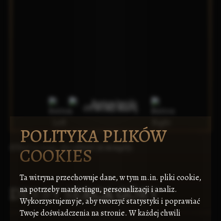
OTWÓRZ MAPĘ
POLITYKA PLIKÓW
Kliknij na mapę, aby odsłonić jej szczegóły.
COOKIES
Ta witryna przechowuje dane, w tym m.in. pliki cookie,
DERBY SERCA GÓRY
na potrzeby marketingu, personalizacji i analiz.
Wykorzystujemy je, aby tworzyć statystyki i poprawiać
Twoje doświadczenia na stronie. W każdej chwili